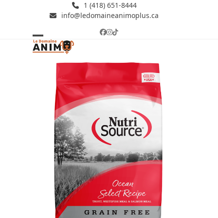
Skip
1 (418) 651-8444
info@ledomaineanimoplus.ca
to
content
Facebook
Instagram
Tiktok
Open
Close
mobile
mobile
menu
menu