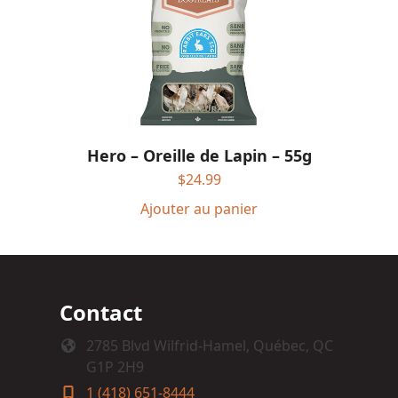
Hero – Oreille de Lapin – 55g
$
24.99
Ajouter au panier
Contact
2785 Blvd Wilfrid-Hamel, Québec, QC
G1P 2H9
1 (418) 651-8444