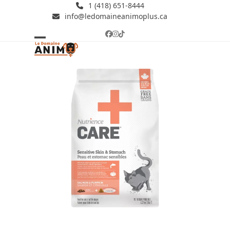
Skip
1 (418) 651-8444
info@ledomaineanimoplus.ca
to
content
Facebook
Instagram
Tiktok
Open
Close
mobile
mobile
menu
menu