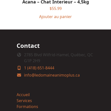
Acana – Chat Interieur – 4,5kg
$
55.99
Ajouter au panier
Contact
2785 Blvd Wilfrid-Hamel, Québec, QC
G1P 2H9
1 (418) 651-8444
info@ledomaineanimoplus.ca
Accueil
Services
Formations