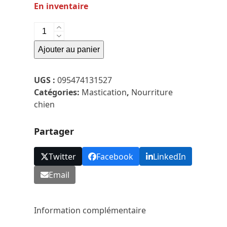
En inventaire
quantité
de
Ajouter au panier
Nature's
Own
-
UGS :
095474131527
Buffalo
Catégories:
Mastication
,
Nourriture
Twist
chien
Menthe
-
Partager
5-
6p
Twitter
Facebook
LinkedIn
Email
Information complémentaire