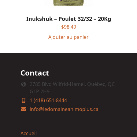
Inukshuk – Poulet 32/32 – 20Kg
$
98.49
Ajouter au panier
Contact
2785 Blvd Wilfrid-Hamel, Québec, QC
G1P 2H9
1 (418) 651-8444
info@ledomaineanimoplus.ca
Accueil