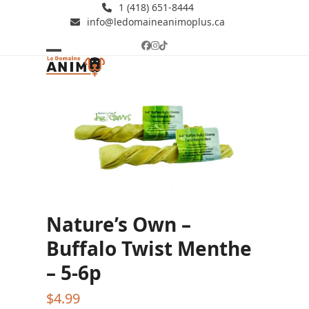
Skip
1 (418) 651-8444
info@ledomaineanimoplus.ca
to
content
Facebook
Instagram
Tiktok
Open
Close
mobile
mobile
menu
menu
Nature’s Own –
Buffalo Twist Menthe
– 5-6p
$
4.99