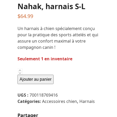
Nahak, harnais S-L
$
64.99
Un harnais à chien spécialement conçu
pour la pratique des sports attelés et qui
assure un confort maximal à votre
compagnon canin !
Seulement 1 en inventaire
quantité
de
Ajouter au panier
Nahak,
harnais
UGS :
700118769416
S-
Catégories:
Accessoires chien
,
Harnais
L
Partager