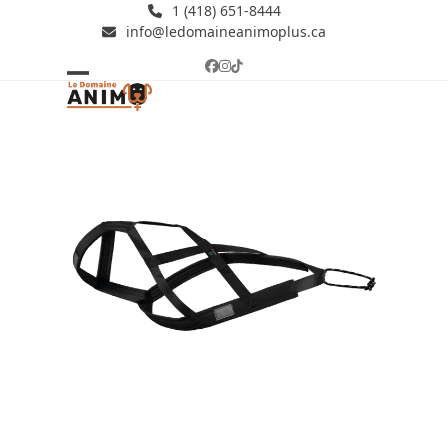
Skip
1 (418) 651-8444
info@ledomaineanimoplus.ca
to
content
Facebook
Instagram
Tiktok
Open
Close
mobile
mobile
menu
menu