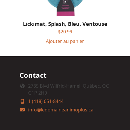
Lickimat, Splash, Bleu, Ventouse
$
20.99
Ajouter au panier
Contact
2785 Blvd Wilfrid-Hamel, Québec, QC
G1P 2H9
1 (418) 651-8444
info@ledomaineanimoplus.ca