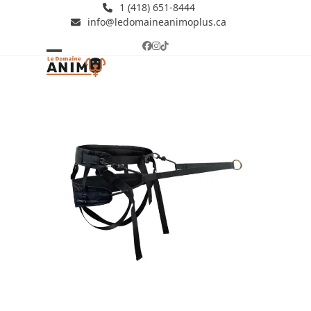
Skip
1 (418) 651-8444
info@ledomaineanimoplus.ca
to
content
Facebook
Instagram
Tiktok
Open
Close
mobile
mobile
menu
menu