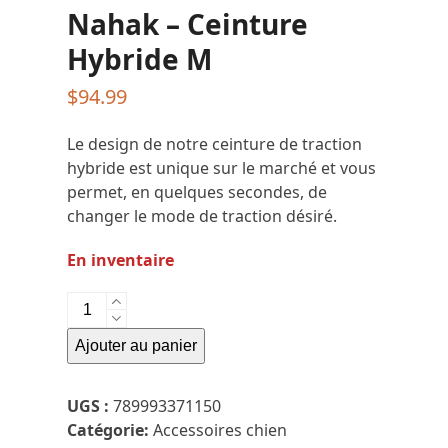
Nahak – Ceinture
Hybride M
$
94.99
Le design de notre ceinture de traction
hybride est unique sur le marché et vous
permet, en quelques secondes, de
changer le mode de traction désiré.
En inventaire
quantité
de
Ajouter au panier
Nahak
-
Ceinture
UGS :
789993371150
Hybride
Catégorie:
Accessoires chien
M