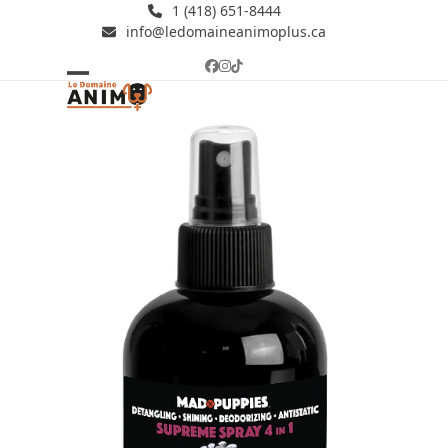
Skip
1 (418) 651-8444
info@ledomaineanimoplus.ca
to
content
Facebook
Instagram
Tiktok
Open
Close
mobile
mobile
menu
menu