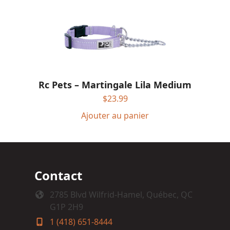
Rc Pets – Martingale Lila Medium
$
23.99
Ajouter au panier
Contact
2785 Blvd Wilfrid-Hamel, Québec, QC
G1P 2H9
1 (418) 651-8444