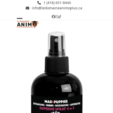
Skip
1 (418) 651-8444
info@ledomaineanimoplus.ca
to
content
Facebook
Instagram
Tiktok
Open
Close
mobile
mobile
menu
menu