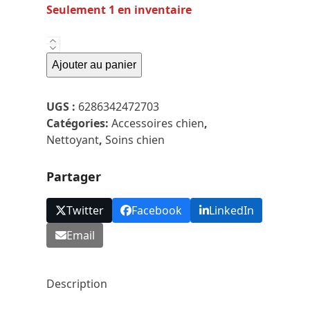
Seulement 1 en inventaire
quantité
de
Ajouter au panier
Mad
Dog
UGS :
6286342472703
-
Catégories:
Accessoires chien
,
Spray
Nettoyant
,
Soins chien
poils
Frisé
Partager
8oz
Twitter
Facebook
LinkedIn
Email
Description