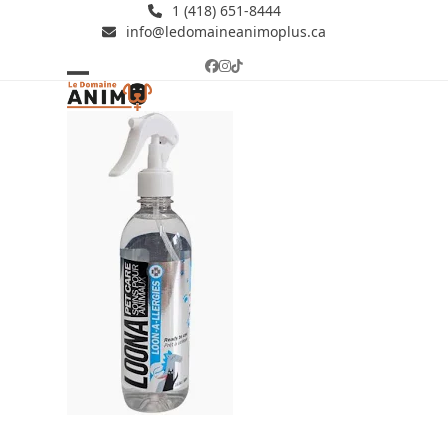
Skip
1 (418) 651-8444
info@ledomaineanimoplus.ca
to
content
Facebook
Instagram
Tiktok
Open
Close
mobile
mobile
menu
menu