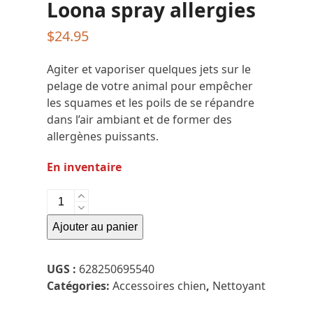
Loona spray allergies
$
24.95
Agiter et vaporiser quelques jets sur le
pelage de votre animal pour empêcher
les squames et les poils de se répandre
dans l’air ambiant et de former des
allergènes puissants.
En inventaire
quantité
de
Ajouter au panier
Loona
spray
allergies
UGS :
628250695540
Catégories:
Accessoires chien
,
Nettoyant