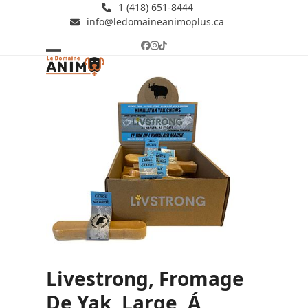
Skip
1 (418) 651-8444
info@ledomaineanimoplus.ca
to
content
Facebook
Instagram
Tiktok
Open
Close
mobile
mobile
menu
menu
Livestrong, Fromage
De Yak, Large, Á