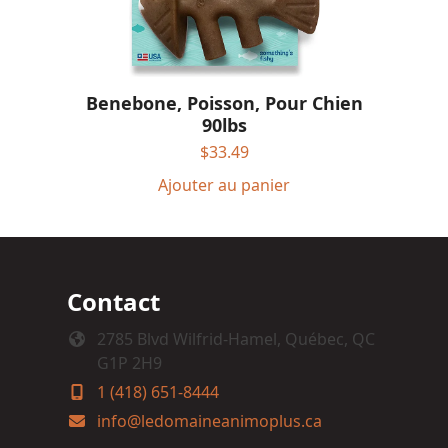
Benebone, Poisson, Pour Chien
90lbs
$
33.49
Ajouter au panier
Contact
2785 Blvd Wilfrid-Hamel, Québec, QC
G1P 2H9
1 (418) 651-8444
info@ledomaineanimoplus.ca