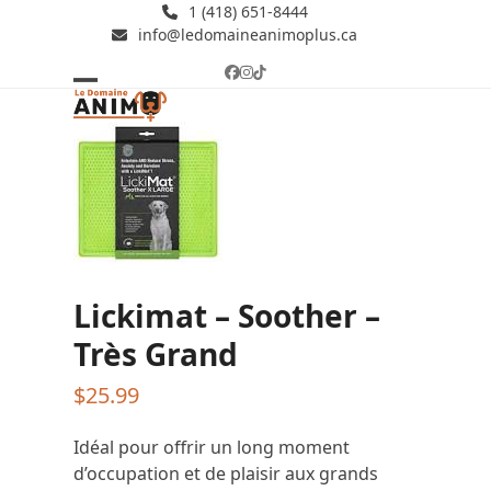
Skip
1 (418) 651-8444
info@ledomaineanimoplus.ca
to
content
Facebook
Instagram
Tiktok
Open
Close
mobile
mobile
menu
menu
Lickimat – Soother –
Très Grand
$
25.99
Idéal pour offrir un long moment
d’occupation et de plaisir aux grands