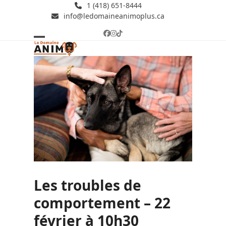
Skip
1 (418) 651-8444
info@ledomaineanimoplus.ca
to
content
Facebook
Instagram
Tiktok
Open
Close
mobile
mobile
menu
menu
Les troubles de
comportement – 22
février à 10h30