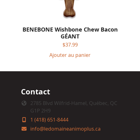
BENEBONE Wishbone Chew Bacon
GÉANT
$
37.99
Ajouter au panier
Contact
2785 Blvd Wilfrid-Hamel, Québec, QC
G1P 2H9
1 (418) 651-8444
info@ledomaineanimoplus.ca