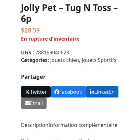
Jolly Pet – Tug N Toss –
6p
$
28.59
En rupture d'inventaire
UGS :
788169040623
Catégories:
Jouets chien
,
Jouets Sportifs
Partager
Twitter
Facebook
LinkedIn
Email
Description
Information complémentaire