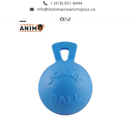
Skip
1 (418) 651-8444
info@ledomaineanimoplus.ca
to
content
Facebook
Instagram
Tiktok
Open
Close
mobile
mobile
menu
menu