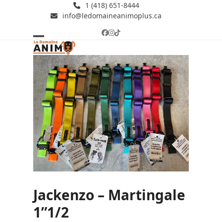
Skip
1 (418) 651-8444
info@ledomaineanimoplus.ca
to
content
Facebook
Instagram
Tiktok
Open
Close
mobile
mobile
menu
menu
Jackenzo – Martingale
1”1/2