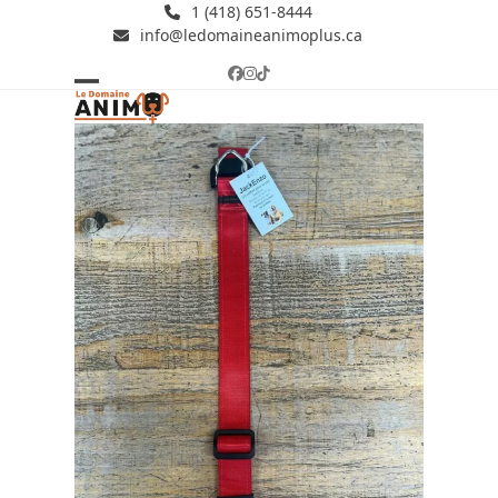
Skip
1 (418) 651-8444
info@ledomaineanimoplus.ca
to
content
Facebook
Instagram
Tiktok
Open
Close
mobile
mobile
menu
menu