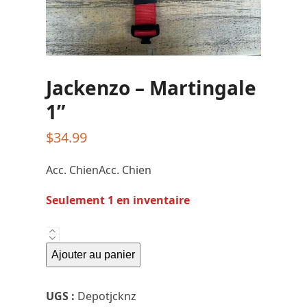
Jackenzo – Martingale
1”
$
34.99
Acc. ChienAcc. Chien
Seulement 1 en inventaire
quantité
de
Ajouter au panier
Jackenzo
-
UGS :
Depotjcknz
Martingale