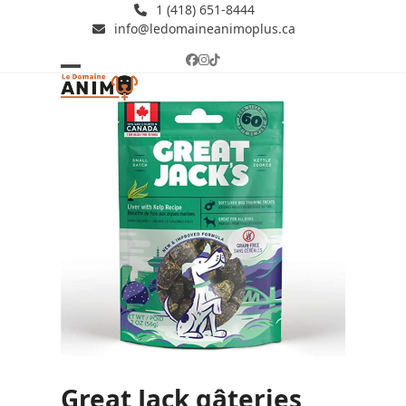
Skip
1 (418) 651-8444
info@ledomaineanimoplus.ca
to
content
Facebook
Instagram
Tiktok
Open
Close
mobile
mobile
menu
menu
Great Jack gâteries