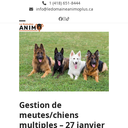
Skip
1 (418) 651-8444
info@ledomaineanimoplus.ca
to
content
Facebook
Instagram
Tiktok
Open
Close
mobile
mobile
menu
menu
Gestion de
meutes/chiens
multiples – 27 janvier