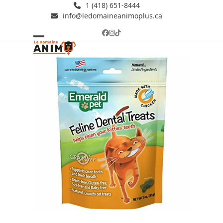
Skip
1 (418) 651-8444
info@ledomaineanimoplus.ca
to
content
Facebook
Instagram
Tiktok
Open
Close
mobile
mobile
menu
menu