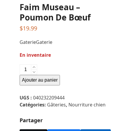
Faim Museau –
Poumon De Bœuf
$
19.99
GaterieGaterie
En inventaire
quantité
de
Ajouter au panier
Faim
Museau
-
UGS :
040232209444
Poumon
Catégories:
Gâteries
,
Nourriture chien
De
Bœuf
Partager