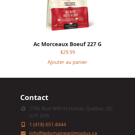
Ac Morceaux Boeuf 227 G
$
29.99
Ajouter au panier
Contact
2785 Blvd Wilfrid-Hamel, Québec, QC
G1P 2H9
1 (418) 651-8444
info@ledomaineanimoplus.ca