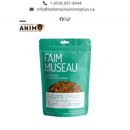
Skip
1 (418) 651-8444
info@ledomaineanimoplus.ca
to
content
Facebook
Instagram
Tiktok
Open
Close
mobile
mobile
menu
menu