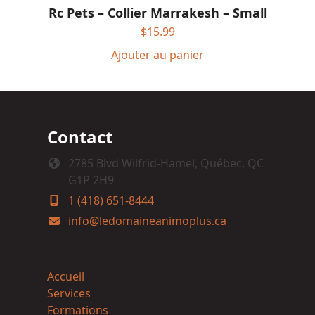
Rc Pets – Collier Marrakesh – Small
$
15.99
Ajouter au panier
Contact
2785 Blvd Wilfrid-Hamel, Québec, QC
G1P 2H9
1 (418) 651-8444
info@ledomaineanimoplus.ca
Accueil
Services
Formations