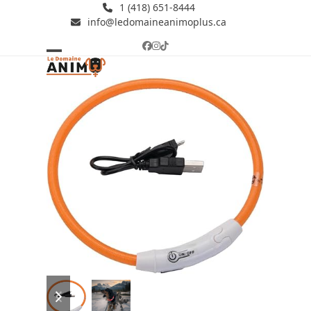
Skip
1 (418) 651-8444
info@ledomaineanimoplus.ca
to
content
Facebook
Instagram
Tiktok
Open
Close
mobile
mobile
menu
menu
previous
next
slide
slide