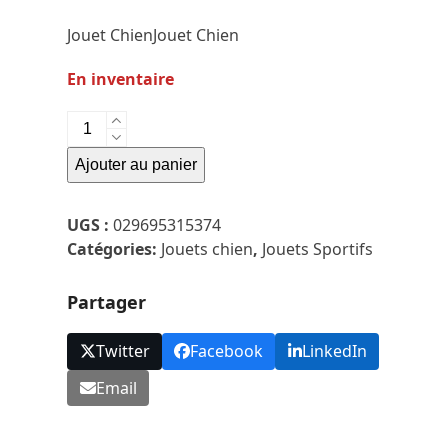
Jouet ChienJouet Chien
En inventaire
quantité
de
Ajouter au panier
Chuck
It
-
UGS :
029695315374
Squeaker
Catégories:
Jouets chien
,
Jouets Sportifs
Pqt
2
Partager
-
Small
Twitter
Facebook
LinkedIn
Email