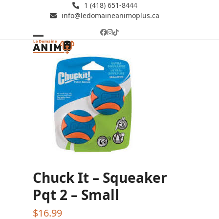
Skip
1 (418) 651-8444
info@ledomaineanimoplus.ca
to
content
Facebook
Instagram
Tiktok
Open
Close
mobile
mobile
menu
menu
Chuck It – Squeaker
Pqt 2 – Small
$
16.99