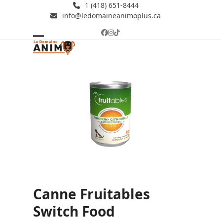
Skip
1 (418) 651-8444
info@ledomaineanimoplus.ca
to
content
Facebook
Instagram
Tiktok
Open
Close
mobile
mobile
menu
menu
Canne Fruitables
Switch Food