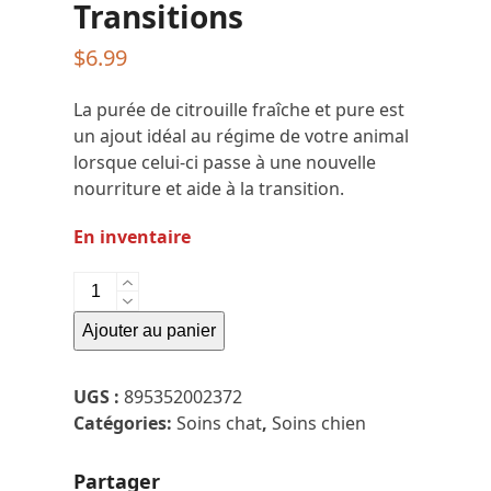
Transitions
$
6.99
La purée de citrouille fraîche et pure est
un ajout idéal au régime de votre animal
lorsque celui-ci passe à une nouvelle
nourriture et aide à la transition.
En inventaire
quantité
de
Ajouter au panier
Canne
Fruitables
Switch
UGS :
895352002372
Food
Catégories:
Soins chat
,
Soins chien
Transitions
Partager