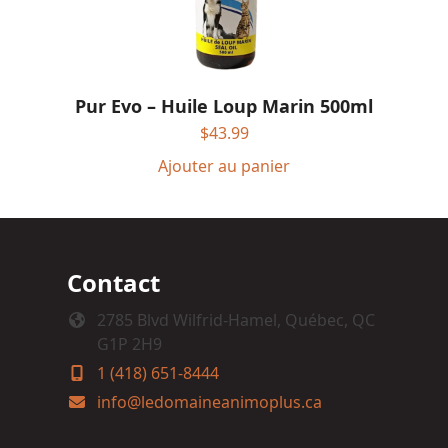
Pur Evo – Huile Loup Marin 500ml
$
43.99
Ajouter au panier
Contact
2785 Blvd Wilfrid-Hamel, Québec, QC
G1P 2H9
1 (418) 651-8444
info@ledomaineanimoplus.ca