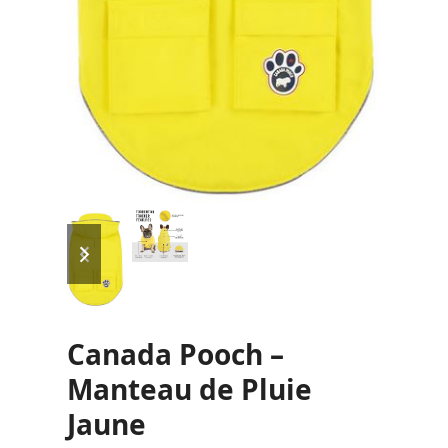
previous
next
slide
slide
Canada Pooch –
Manteau de Pluie
Jaune