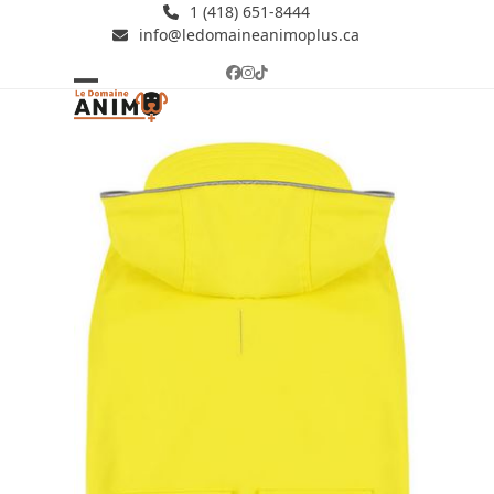
Skip
1 (418) 651-8444
info@ledomaineanimoplus.ca
to
content
Facebook
Instagram
Tiktok
Open
Close
mobile
mobile
menu
menu