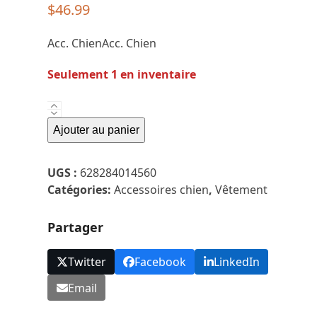
$
46.99
Acc. ChienAcc. Chien
Seulement 1 en inventaire
quantité
de
Ajouter au panier
Canada
Pooch
UGS :
628284014560
-
Catégories:
Accessoires chien
,
Vêtement
Manteau
de
Partager
Pluie
Jaune
Twitter
Facebook
LinkedIn
Email