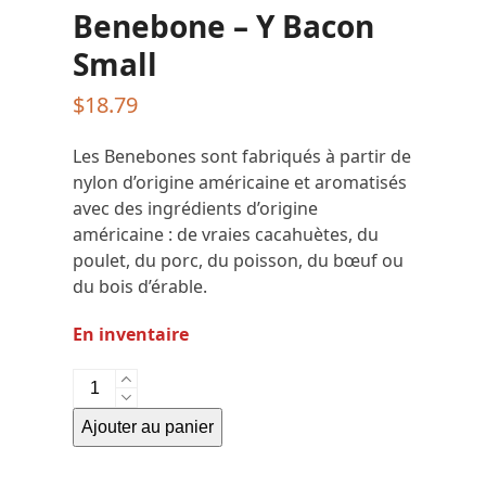
Benebone – Y Bacon
Small
$
18.79
Les Benebones sont fabriqués à partir de
nylon d’origine américaine et aromatisés
avec des ingrédients d’origine
américaine : de vraies cacahuètes, du
poulet, du porc, du poisson, du bœuf ou
du bois d’érable.
En inventaire
quantité
de
Ajouter au panier
Benebone
-
Y