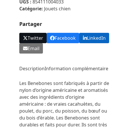
UGS :
854111004033
Bacon
Catégorie:
Jouets chien
Small
Partager
Twitter
Facebook
LinkedIn
Email
Description
Information complémentaire
Les Benebones sont fabriqués à partir de
nylon d’origine américaine et aromatisés
avec des ingrédients d’origine
américaine : de vraies cacahuètes, du
poulet, du porc, du poisson, du bœuf ou
du bois d’érable. Les Benebones sont
durables et faits pour durer. Ils sont très