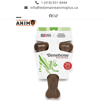
Skip
1 (418) 651-8444
info@ledomaineanimoplus.ca
to
content
Facebook
Instagram
Tiktok
Open
Close
mobile
mobile
menu
menu