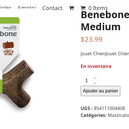
icles
Emploi
Contact
0 Items
Benebone 
Medium
$
23.99
Jouet ChienJouet Chie
En inventaire
quantité
de
Ajouter au panier
Benebone
-
Maplestick
UGS :
854111004408
Medium
Catégories:
Masticati