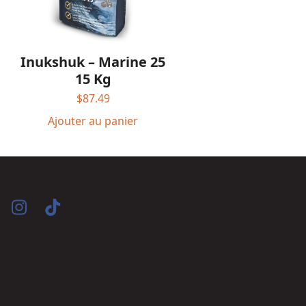
Inukshuk – Marine 25
15 Kg
$
87.49
Ajouter au panier
acebook
Instagram
Tiktok