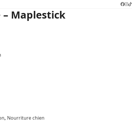
Face
In
T
– Maplestick
n
on
,
Nourriture chien