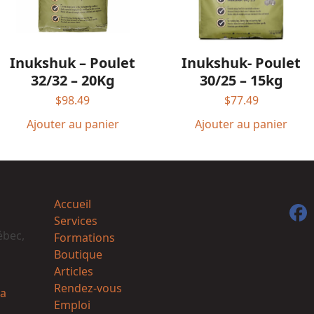
Inukshuk – Poulet
Inukshuk- Poulet
32/32 – 20Kg
30/25 – 15kg
$
98.49
$
77.49
Ajouter au panier
Ajouter au panier
Accueil
F
Services
ébec,
Formations
Boutique
Articles
Rendez-vous
a
Emploi