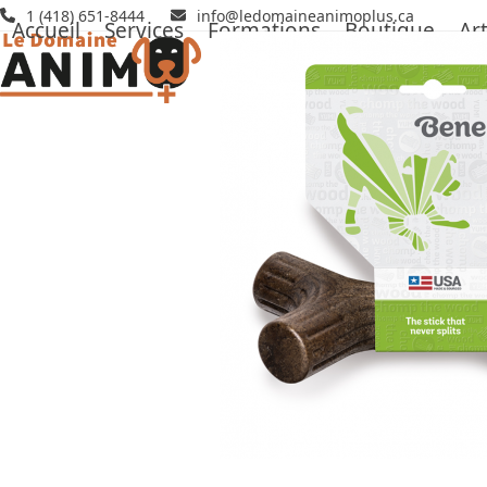
Skip
1 (418) 651-8444
info@ledomaineanimoplus.ca
Accueil
Services
Formations
Boutique
Art
to
content