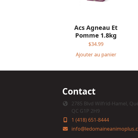
Acs Agneau Et
Pomme 1.8kg
$
34.99
Ajouter au panier
Contact
2785 Blvd Wilfrid-Hamel, Qu
QC G1P 2H9
1 (418) 651-8444
info@ledomaineanimoplus.c