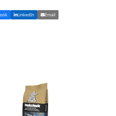
book
LinkedIn
Email