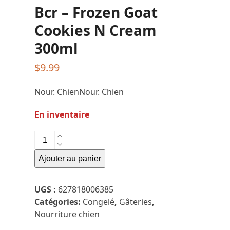
Bcr – Frozen Goat
Cookies N Cream
300ml
$
9.99
Nour. ChienNour. Chien
En inventaire
quantité
de
Ajouter au panier
Bcr
-
Frozen
UGS :
627818006385
Goat
Catégories:
Congelé
,
Gâteries
,
Cookies
Nourriture chien
N