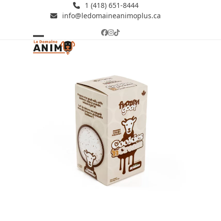
Skip
1 (418) 651-8444
info@ledomaineanimoplus.ca
to
content
Facebook
Instagram
Tiktok
Open
Close
mobile
mobile
menu
menu