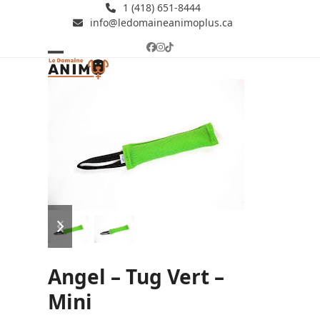
Skip
1 (418) 651-8444
info@ledomaineanimoplus.ca
to
content
Facebook
Instagram
Tiktok
Open
Close
mobile
mobile
menu
menu
previous
next
slide
slide
Angel – Tug Vert –
Mini