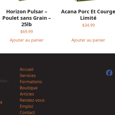
Acana Porc Et Courg
Horizon Pulsar –
Limité
Poulet sans Grain –
25lb
$
34.99
$
69.99
Ajouter au panier
Ajouter au panier
Accueil
F
Services
ébec,
Formations
Boutique
Articles
Rendez-vous
a
Emploi
Contact