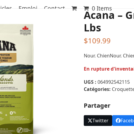
icles
Emploi
Contact
0 Items
Acana – G
Lbs
$
109.99
Nour. ChienNour. Chie
En rupture d'inventa
UGS :
064992542115
Catégories:
Croquett
Partager
Twitter
Face