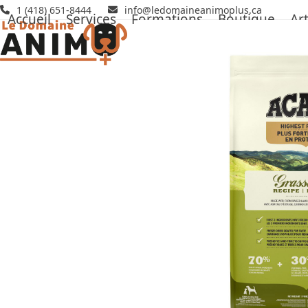
Skip
1 (418) 651-8444
info@ledomaineanimoplus.ca
Accueil
Services
Formations
Boutique
Art
to
content