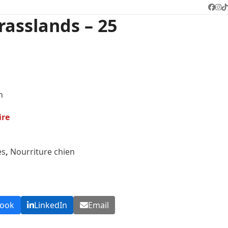
Face
In
T
rasslands – 25
n
ire
es
,
Nourriture chien
book
LinkedIn
Email