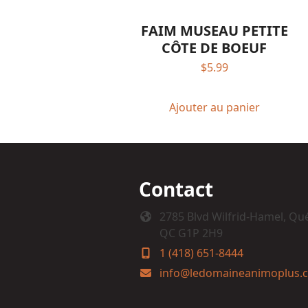
FAIM MUSEAU PETITE
CÔTE DE BOEUF
$
5.99
Ajouter au panier
Contact
2785 Blvd Wilfrid-Hamel, Qu
QC G1P 2H9
1 (418) 651-8444
info@ledomaineanimoplus.c