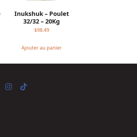
Inukshuk – Poulet
e
32/32 – 20Kg
$
98.49
Ajouter au panier
acebook
Instagram
Tiktok